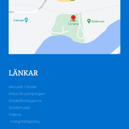
LÄNKAR
Aktuellt i Stöde
Hitta till campingen
Stödeföretagarna
Stödehuset
Videos
Integritetspolicy