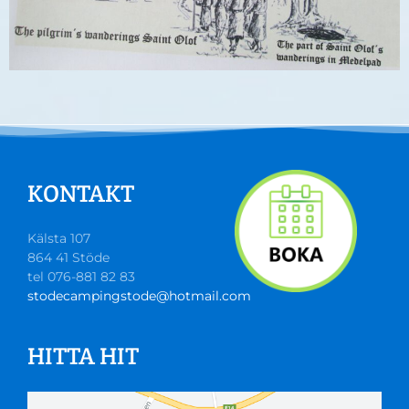
KONTAKT
Kälsta 107
864 41 Stöde
tel 076-881 82 83
stodecampingstode@hotmail.com
HITTA HIT