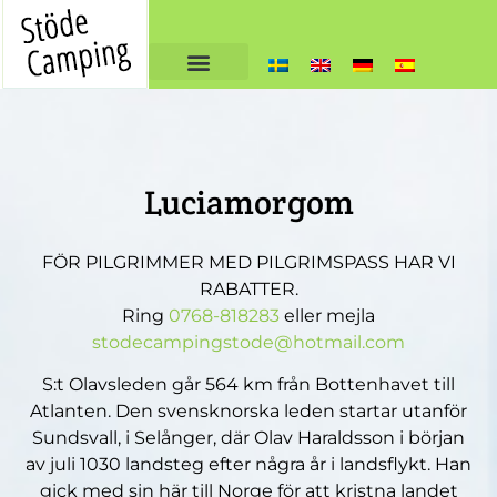
Luciamorgom
FÖR PILGRIMMER MED PILGRIMSPASS HAR VI
RABATTER.
Ring
0768-818283
eller mejla
stodecampingstode@hotmail.com
S:t Olavsleden går 564 km från Bottenhavet till
Atlanten. Den svensknorska leden startar utanför
Sundsvall, i Selånger, där Olav Haraldsson i början
av juli 1030 landsteg efter några år i landsflykt. Han
gick med sin här till Norge för att kristna landet