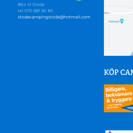
864 41 Stöde
tel 076-881 82 83
stodecampingstode@hotmail.com
KÖP CA