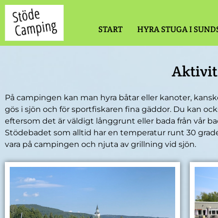
START
HYRA STUGA I SUND
Aktivi
På campingen kan man hyra båtar eller kanoter, kanske
gös i sjön och för sportfiskaren fina gäddor. Du kan oc
eftersom det är väldigt långgrunt eller bada från vår 
Stödebadet som alltid har en temperatur runt 30 grader.
vara på campingen och njuta av grillning vid sjön.