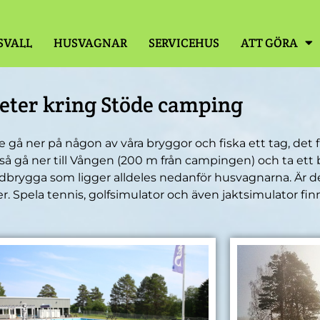
SVALL
HUSVAGNAR
SERVICEHUS
ATT GÖRA
teter kring Stöde camping
 gå ner på någon av våra bryggor och fiska ett tag, det
kså gå ner till Vången (200 m från campingen) och ta ett 
badbrygga som ligger alldeles nedanför husvagnarna. Är d
 Spela tennis, golfsimulator och även jaktsimulator finns