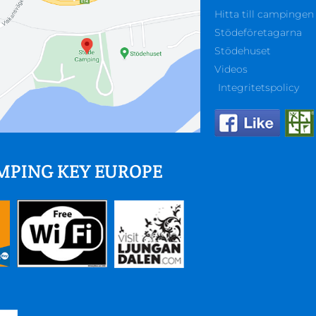
Hitta till campingen
Stödeföretagarna
Stödehuset
Videos
Integritetspolicy
MPING KEY EUROPE