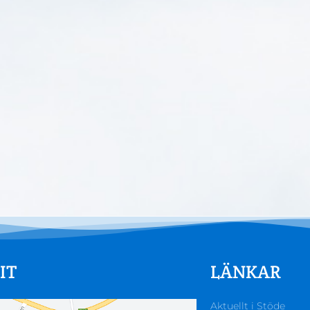
IT
LÄNKAR
Aktuellt i Stöde