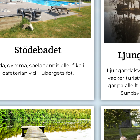
Stödebadet
Ljun
a, gymma, spela tennis eller fika i
Ljungandalsv
cafeterian vid Hubergets fot.
vacker turis
går parallell
Sundsva