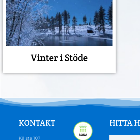
Vinter i Stöde
KONTAKT
HITTA H
Kälsta 107